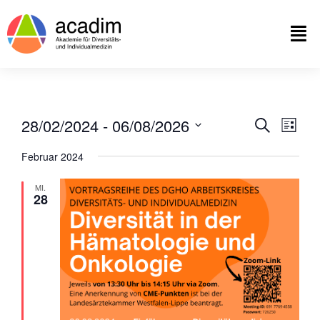
Veran
Ver
28/02/2024
 - 
06/08/2026
Suche
Liste
Datum
Ans
Suche
wählen.
Februar 2024
Nav
und
MI.
28
Ansic
Navig